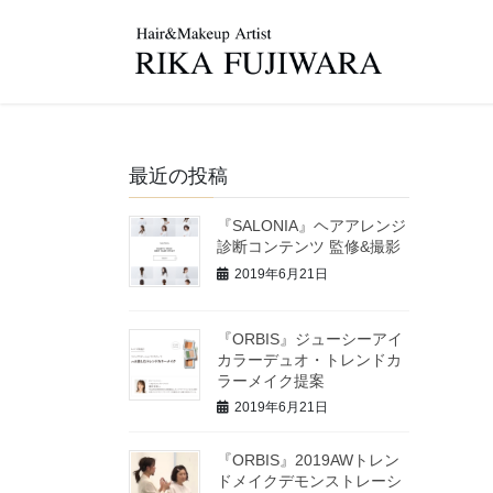
コ
ナ
ン
ビ
テ
ゲ
ン
ー
ツ
シ
へ
ョ
ス
ン
最近の投稿
キ
に
ッ
移
『SALONIA』ヘアアレンジ
診断コンテンツ 監修&撮影
プ
動
2019年6月21日
『ORBIS』ジューシーアイ
カラーデュオ・トレンドカ
ラーメイク提案
2019年6月21日
『ORBIS』2019AWトレン
ドメイクデモンストレーシ